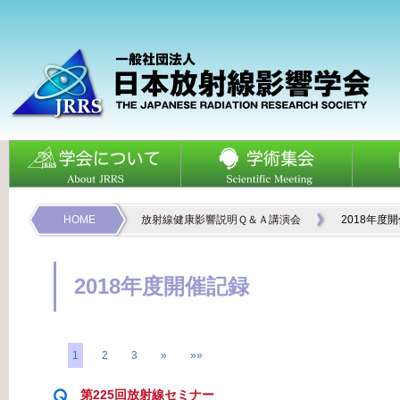
HOME
放射線健康影響説明Ｑ＆Ａ講演会
2018年度
2018年度開催記録
1
2
3
»
»»
第225回放射線セミナー