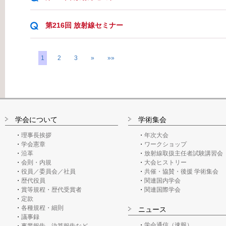
第216回 放射線セミナー
1
2
3
»
»»
学会について
学術集会
理事長挨拶
年次大会
学会憲章
ワークショップ
沿革
放射線取扱主任者試験講習会
会則・内規
大会ヒストリー
役員／委員会／社員
共催・協賛・後援 学術集会
歴代役員
関連国内学会
賞等規程・歴代受賞者
関連国際学会
定款
各種規程・細則
ニュース
議事録
学会通信（速報）