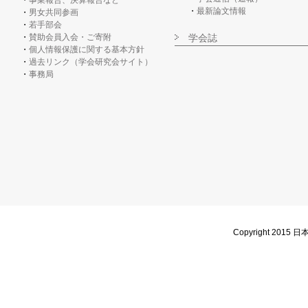
事業報告、決算報告など
最新論文情報
男女共同参画
若手部会
賛助会員入会・ご寄附
学会誌
個人情報保護に関する基本方針
過去リンク（学会研究会サイト）
事務局
Copyright 2015 