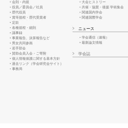
会則・内規
大会ヒストリー
役員／委員会／社員
共催・協賛・後援 学術集会
歴代役員
関連国内学会
賞等規程・歴代受賞者
関連国際学会
定款
各種規程・細則
ニュース
議事録
学会通信（速報）
事業報告、決算報告など
最新論文情報
男女共同参画
若手部会
賛助会員入会・ご寄附
学会誌
個人情報保護に関する基本方針
過去リンク（学会研究会サイト）
事務局