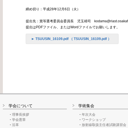
締め切り：平成28年12月6日（火）
提出先：賞等選考委員会委員長 児玉靖司 kodama@riast.osakafu-u
提出はPDFファイル、またはWordファイルでお願いします。
► TSUUSIN_16109.pdf （ TSUUSIN_16109.pdf ）
学会について
学術集会
理事長挨拶
年次大会
学会憲章
ワークショップ
沿革
放射線取扱主任者試験講習会