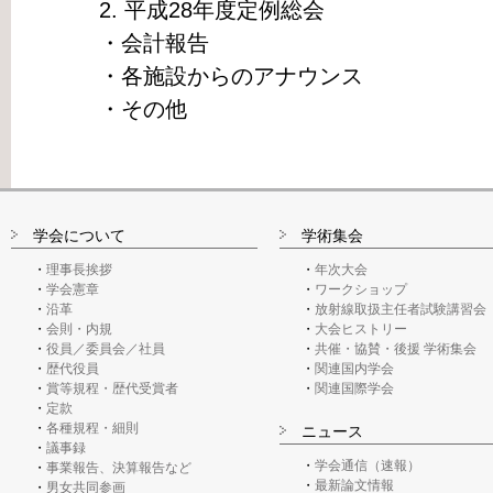
2. 平成28年度定例総会
・会計報告
・各施設からのアナウンス
・その他
学会について
学術集会
理事長挨拶
年次大会
学会憲章
ワークショップ
沿革
放射線取扱主任者試験講習会
会則・内規
大会ヒストリー
役員／委員会／社員
共催・協賛・後援 学術集会
歴代役員
関連国内学会
賞等規程・歴代受賞者
関連国際学会
定款
各種規程・細則
ニュース
議事録
学会通信（速報）
事業報告、決算報告など
最新論文情報
男女共同参画