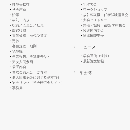
理事長挨拶
年次大会
学会憲章
ワークショップ
沿革
放射線取扱主任者試験講習会
会則・内規
大会ヒストリー
役員／委員会／社員
共催・協賛・後援 学術集会
歴代役員
関連国内学会
賞等規程・歴代受賞者
関連国際学会
定款
各種規程・細則
ニュース
議事録
学会通信（速報）
事業報告、決算報告など
最新論文情報
男女共同参画
若手部会
賛助会員入会・ご寄附
学会誌
個人情報保護に関する基本方針
過去リンク（学会研究会サイト）
事務局