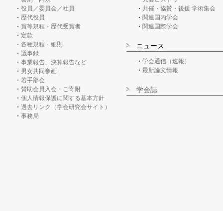
役員／委員会／社員
共催・協賛・後援 学術集会
歴代役員
関連国内学会
賞等規程・歴代受賞者
関連国際学会
定款
各種規程・細則
ニュース
議事録
学会通信（速報）
事業報告、決算報告など
最新論文情報
男女共同参画
若手部会
賛助会員入会・ご寄附
学会誌
個人情報保護に関する基本方針
過去リンク（学会研究会サイト）
事務局