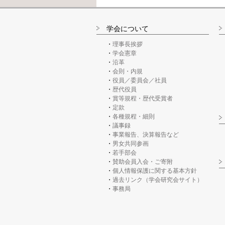
学会について
理事長挨拶
学会憲章
沿革
会則・内規
役員／委員会／社員
歴代役員
賞等規程・歴代受賞者
定款
各種規程・細則
議事録
事業報告、決算報告など
男女共同参画
若手部会
賛助会員入会・ご寄附
個人情報保護に関する基本方針
過去リンク（学会研究会サイト）
事務局