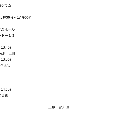
ログラム
3時30分～17時00分
記念ホール」
―１３
:40)
 三郎
:50)
 企画官
:35)
（仮題）」
 定之 殿