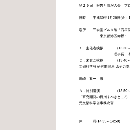
第２９回 報告と講演の会 プ
日時 平成30年1月26日(金）1
場所 三会堂ビル９階「石垣
東京都港区赤坂１―９
１．主催者挨拶 (13:30～13
理事長 菊池
２．来賓ご挨拶 (13:40～13
文部科学省 研究開発局 原子力課
嶋崎 政一 殿
３．特別講演 (13:50～14
「研究開発の目指すべきところ
元文部科学省事務次官
土屋
休 憩(14:35～14:50)