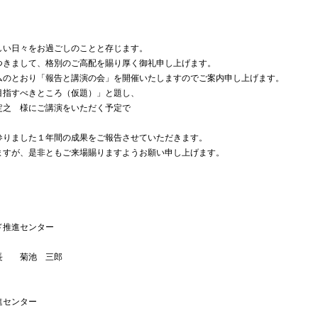
しい日々をお過ごしのことと存じます。
きまして、格別のご高配を賜り厚く御礼申し上げます。
のとおり「報告と講演の会」を開催いたしますのでご案内申し上げます。
指すべきところ（仮題）」と題し、
定之 様にご講演をいただく予定で
んで参りました１年間の成果をご報告させていただきます。
すが、是非ともご来場賜りますようお願い申し上げます。
ド推進センター
 三郎
進センター