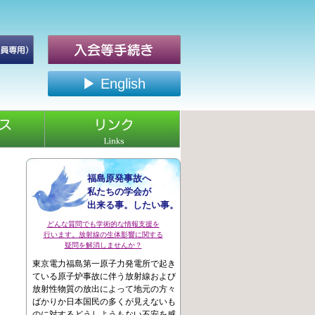
▶ English
福島原発事故へ
私たちの学会が
出来る事。したい事。
どんな質問でも学術的な情報支援を
行います。放射線の生体影響に関する
疑問を解消しませんか？
東京電力福島第一原子力発電所で起き
ている原子炉事故に伴う放射線および
放射性物質の放出によって地元の方々
ばかりか日本国民の多くが見えないも
のに対するどうしようもない不安を感