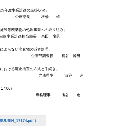
平成29年度事業計画の進捗状況」
 板橋 靖
研究施設等廃棄物の処理事業への取り組み」
事業計画担当部長 泉田 龍男
「焼却によらない廃棄物の減容処理」
査役 梶谷 幹男
世界における廃止措置の方式と手続き」
事 澁谷 進
:00)
事 澁谷 進
。
SUUSIN_17174.pdf ）