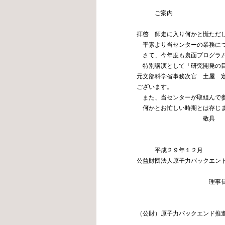
ご案内
拝啓 師走に入り何かと慌ただ
平素より当センターの業務につ
さて、今年度も裏面プログラム
特別講演として「研究開発の目
元文部科学省事務次官 土屋 
ございます。
また、当センターが取組
何かとお忙しい時期とは存じま
敬具
平成２９年１２月
公益財団法人原子力バックエン
理事長 菊池
（公財）原子力バックエンド推