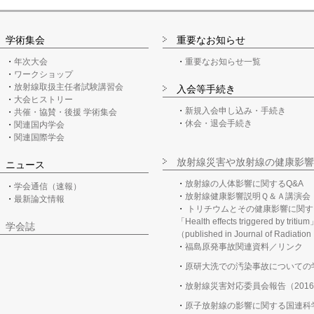
学術集会
重要なお知らせ
年次大会
重要なお知らせ一覧
ワークショップ
放射線取扱主任者試験講習会
入会等手続き
大会ヒストリー
新規入会申し込み・手続き
共催・協賛・後援 学術集会
休会・退会手続き
関連国内学会
関連国際学会
放射線災害や放射線の健康影響
ニュース
放射線の人体影響に関するQ&A
学会通信（速報）
放射線健康影響説明Ｑ＆Ａ講演会
最新論文情報
トリチウムとその健康影響に関す
「Health effects triggered by tritiu
学会誌
（published in Journal of Radiatio
福島原発事故関連資料／リンク
原研大洗での汚染事故についての
放射線災害対応委員会報告（2016
原子放射線の影響に関する国連科学