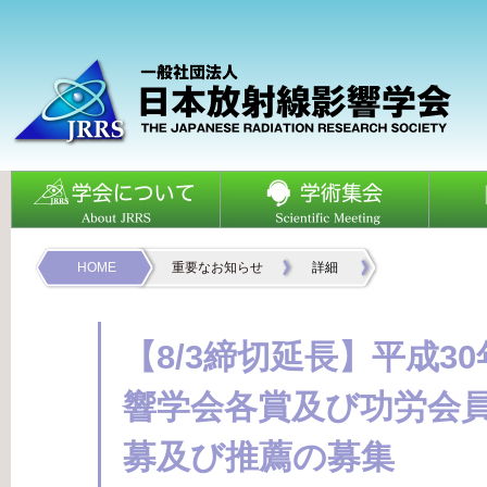
HOME
重要なお知らせ
詳細
【8/3締切延長】平成3
響学会各賞及び功労会
募及び推薦の募集