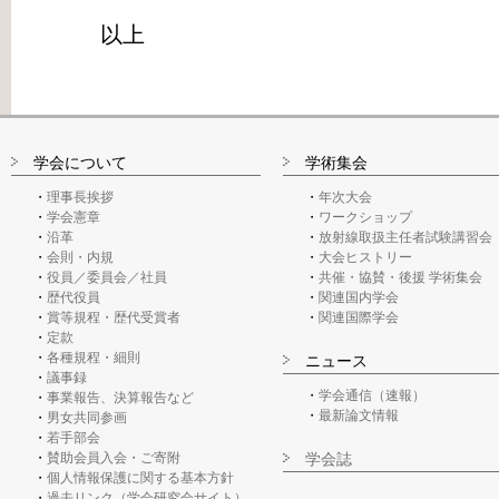
以上
学会について
学術集会
理事長挨拶
年次大会
学会憲章
ワークショップ
沿革
放射線取扱主任者試験講習会
会則・内規
大会ヒストリー
役員／委員会／社員
共催・協賛・後援 学術集会
歴代役員
関連国内学会
賞等規程・歴代受賞者
関連国際学会
定款
各種規程・細則
ニュース
議事録
学会通信（速報）
事業報告、決算報告など
最新論文情報
男女共同参画
若手部会
賛助会員入会・ご寄附
学会誌
個人情報保護に関する基本方針
過去リンク（学会研究会サイト）