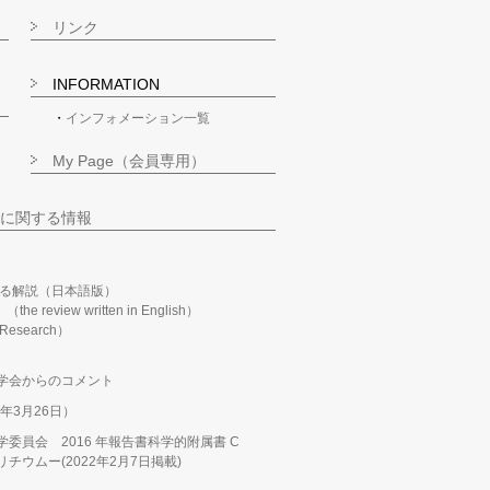
リンク
INFORMATION
インフォメーション一覧
My Page（会員専用）
に関する情報
る解説（日本語版）
m」（the review written in English）
n Research）
学会からのコメント
年3月26日）
委員会 2016 年報告書科学的附属書 C
ウムー(2022年2月7日掲載)