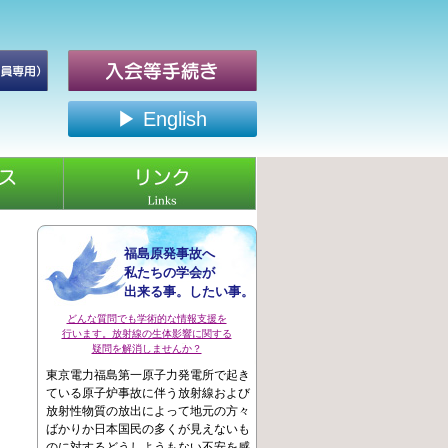
▶ English
福島原発事故へ
私たちの学会が
出来る事。したい事。
どんな質問でも学術的な情報支援を
行います。放射線の生体影響に関する
疑問を解消しませんか？
東京電力福島第一原子力発電所で起き
ている原子炉事故に伴う放射線および
放射性物質の放出によって地元の方々
ばかりか日本国民の多くが見えないも
のに対するどうしようもない不安を感