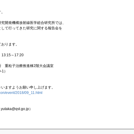
す。
研究開発機構放射線医学総合研究所では、
として行ってきた研究に関する報告会を
ております。
:15～17:20
所 重粒子治療推進棟2階大会議室
1）
さいますようお願い申し上げます。
ation/event/2018/09_11.html
aka@qst.go.jp）