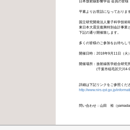
日本放射線影響学会 会員の皆様
平素よりお世話になっておりま
国立研究開発法人量子科学技術
東日本大震災復興特別会計事業
下記の通り開催致します。
多くの皆様のご参加をお待ちし
開催日時：2018年9月11日（火）13
開催場所：放射線医学総合研究
(千葉市稲毛区穴川4-9-
詳細は下記リンクをご参照くだ
http://www.nirs.qst.go.jp/inform
問い合わせ：山田 裕（yamada.yut