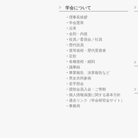
学会について
理事長挨拶
学会憲章
沿革
会則・内規
役員／委員会／社員
歴代役員
賞等規程・歴代受賞者
定款
各種規程・細則
議事録
事業報告、決算報告など
男女共同参画
若手部会
賛助会員入会・ご寄附
個人情報保護に関する基本方針
過去リンク（学会研究会サイト）
事務局