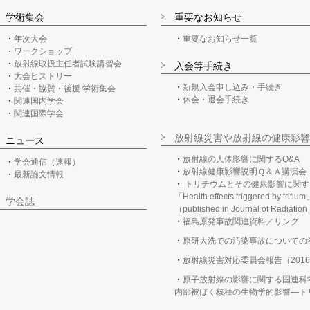
学術集会
重要なお知らせ
年次大会
重要なお知らせ一覧
ワークショップ
放射線取扱主任者試験講習会
入会等手続き
大会ヒストリー
新規入会申し込み・手続き
共催・協賛・後援 学術集会
休会・退会手続き
関連国内学会
関連国際学会
放射線災害や放射線の健康影響
ニュース
放射線の人体影響に関するQ&A
学会通信（速報）
放射線健康影響説明Ｑ＆Ａ講演会
最新論文情報
トリチウムとその健康影響に関す
「Health effects triggered by tritiu
学会誌
（published in Journal of Radiatio
福島原発事故関連資料／リンク
原研大洗での汚染事故についての
放射線災害対応委員会報告（2016
原子放射線の影響に関する国連科学
内部被ばく核種の生物学的影響―トリチ