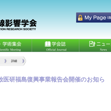
詳細
催】放医研福島復興事業報告会開催のお知ら