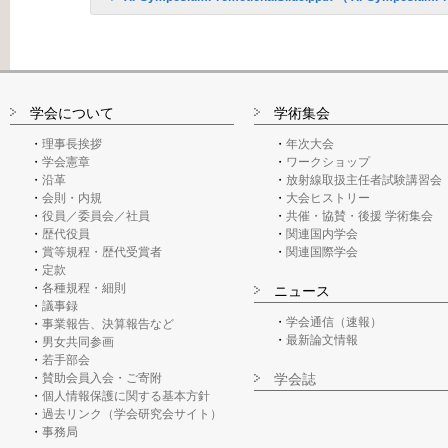
学会について
学術集会
理事長挨拶
年次大会
学会憲章
ワークショップ
沿革
放射線取扱主任者試験講習会
会則・内規
大会ヒストリー
役員／委員会／社員
共催・協賛・後援 学術集会
歴代役員
関連国内学会
賞等規程・歴代受賞者
関連国際学会
定款
各種規程・細則
ニュース
議事録
学会通信（速報）
事業報告、決算報告など
最新論文情報
男女共同参画
若手部会
賛助会員入会・ご寄附
学会誌
個人情報保護に関する基本方針
過去リンク（学会研究会サイト）
事務局