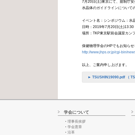
7月20日(土)東京にて、規制庁
水晶体のガイドラインについて
イベント名：シンポジウム：水
日時：2019年7月20日(土)13:30－
場所：TKP東京駅前会議室カン
保健物理学会のHPでもお知らせ
http://www.jhps.or.jp/cgi-bin/ne
以上、ご案内申し上げます。
► TSUSHIN19090.pdf （ TS
学会について
理事長挨拶
学会憲章
沿革