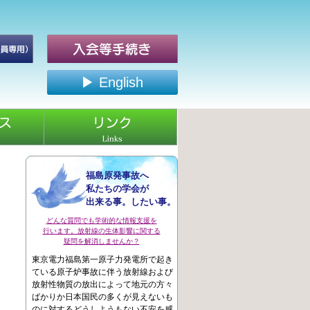
▶ English
福島原発事故へ
私たちの学会が
出来る事。したい事。
どんな質問でも学術的な情報支援を
行います。放射線の生体影響に関する
疑問を解消しませんか？
東京電力福島第一原子力発電所で起き
ている原子炉事故に伴う放射線および
放射性物質の放出によって地元の方々
ばかりか日本国民の多くが見えないも
のに対するどうしようもない不安を感