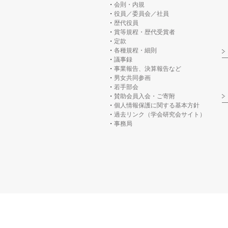
会則・内規
役員／委員会／社員
歴代役員
賞等規程・歴代受賞者
定款
各種規程・細則
議事録
事業報告、決算報告など
男女共同参画
若手部会
賛助会員入会・ご寄附
個人情報保護に関する基本方針
過去リンク（学会研究会サイト）
事務局