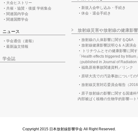
大会ヒストリー
新規入会申し込み・手続き
共催・協賛・後援 学術集会
休会・退会手続き
関連国内学会
関連国際学会
放射線災害や放射線の健康影響
ニュース
放射線の人体影響に関するQ&A
学会通信（速報）
放射線健康影響説明Ｑ＆Ａ講演会
最新論文情報
トリチウムとその健康影響に関す
「Health effects triggered by tritiu
学会誌
（published in Journal of Radiatio
福島原発事故関連資料／リンク
原研大洗での汚染事故についての
放射線災害対応委員会報告（2016
原子放射線の影響に関する国連科学
内部被ばく核種の生物学的影響―トリチ
Copyright 2015 日本放射線影響学会 All Right Reserved.