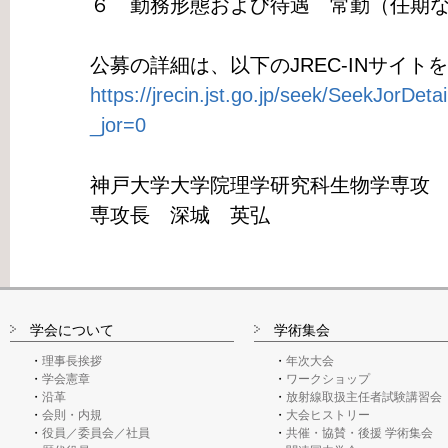
６ 勤務形態および待遇 常勤（任期
公募の詳細は、以下のJREC-INサイト
https://jrecin.jst.go.jp/seek/SeekJorDe
_jor=0
神戸大学大学院理学研究科生物学専攻
専攻長 深城 英弘
学会について
学術集会
理事長挨拶
年次大会
学会憲章
ワークショップ
沿革
放射線取扱主任者試験講習会
会則・内規
大会ヒストリー
役員／委員会／社員
共催・協賛・後援 学術集会