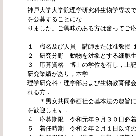
神戸大学大学院理学研究科生物学専攻
を公募することにな
りました。ご興味のある方は奮ってご
１ 職名及び人員 講師または准教授 
２ 研究分野 動物を対象とする細胞
３ 応募資格 博士の学位を有し，上
研究業績があり，本学
理学研究科・理学部および生物教育部
れる方．
＊男女共同参画社会基本法の趣旨に
を歓迎します．
４ 応募期限 令和元年９月３０日必
５ 着任時期 令和２年２月１日以降