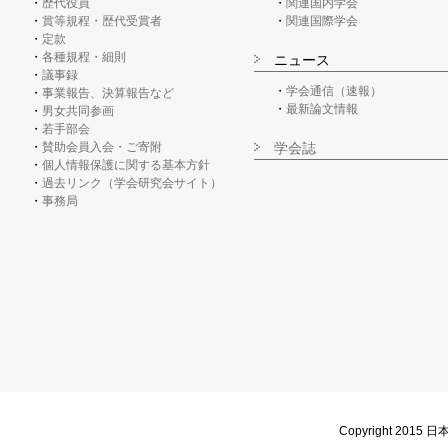
歴代役員
関連国内学会
賞等規程・歴代受賞者
関連国際学会
定款
各種規程・細則
ニュース
議事録
学会通信（速報）
事業報告、決算報告など
最新論文情報
男女共同参画
若手部会
賛助会員入会・ご寄附
学会誌
個人情報保護に関する基本方針
過去リンク（学会研究会サイト）
事務局
Copyright 2015 