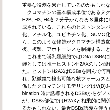
重要な役割を果たしているのかもしれ
クロマチンの基本構成単位であるヌクレ
H2B, H3, H4各２分子からなる８量
成されている。これらのヒストンタン
化、メチル化、ユビキチン化、SUMO
ら、このような修飾がクロマチン構造変
復、複製、アポトーシスを制御するこ
これまで哺乳類細胞ではDNA DSBs
飾としては唯一ヒストンH2AXのリン酸化
た。ヒストンH2AXはDSBsを囲んで
れ、顕微鏡で検出可能な核フォーカスと
係したクロマチンリモデリングはV(D)J-あるいは
bination 時に誘導されるDSBsか
が、DSBs部位ではH2AXと相乗的に
るかもしれない。最近DSBs誘導を伴