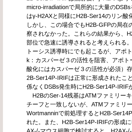
micro-irradiationで局所的に大量
はγ-H2AXと同様にH2B-Ser14の
しかし、この場合でもH2B-GFPの局
察されなかった。これらの結果から、H2B-
部位で急速に誘導されると考えられる。H2
トーシス誘導時にでも起こるが、アポトーシ
k：カスパーゼ３の活性を阻害、アポトーシ
酸化にはカスパーゼ３の活性が必須）存
2B-Ser14P-IRIFは正常に形成され
係なくDSBs発生時にH2B-Ser14P-I
H2BのSer-14残基はATMファミリ
チーフと一致しないが、ATMファミリ
Wortmanninで前処理するとH2B-Ser
れた。また、H2B-Ser14P-IRIFの形
AX-/-マウス細胞で検討すると、H2AX