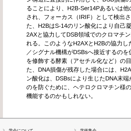
ることにより、H2B-Ser14Pあるいは
され、フォーカス（IRIF）として検出
た、H2BはS-14のリン酸化により自
2AXと協力してDSB領域でのクロマチ
れる。このようなH2AXとH2Bの協力
／シグナル機構がDSBsへ接近するの
を修飾する酵素（アセチル化など）の
た、DNA損傷が残存した場合には、H2AX-S
ン酸化は、DSBsにより生じたDNA末
のを防ぐために、ヘテロクロマチン様
機能するのかもしれない。
学会について
学術集会