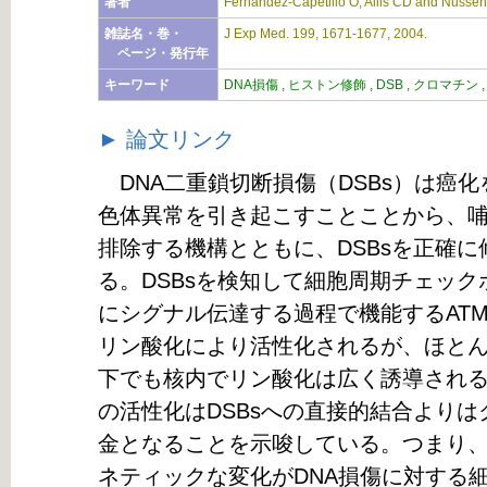
著者
Fernandez-Capetillo O, Allis CD and Nussen
雑誌名・巻・
J Exp Med. 199, 1671-1677, 2004.
ページ・発行年
キーワード
DNA損傷 , ヒストン修飾 , DSB , クロマチン 
► 論文リンク
DNA二重鎖切断損傷（DSBs）は癌
色体異常を引き起こすことことから、
排除する機構とともに、DSBsを正確
る。DSBsを検知して細胞周期チェッ
にシグナル伝達する過程で機能するATM kina
リン酸化により活性化されるが、ほとん
下でも核内でリン酸化は広く誘導される
の活性化はDSBsへの直接的結合より
金となることを示唆している。つまり
ネティックな変化がDNA損傷に対する