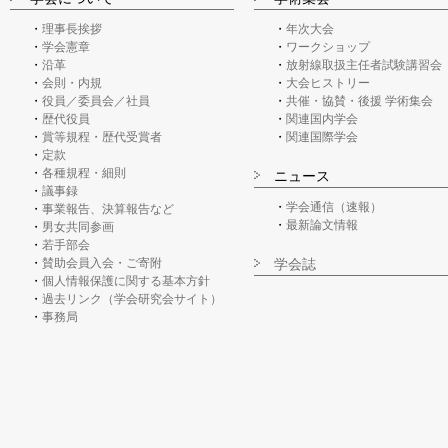
理事長挨拶
年次大会
学会憲章
ワークショップ
沿革
放射線取扱主任者試験講習会
会則・内規
大会ヒストリー
役員／委員会／社員
共催・協賛・後援 学術集会
歴代役員
関連国内学会
賞等規程・歴代受賞者
関連国際学会
定款
各種規程・細則
ニュース
議事録
学会通信（速報）
事業報告、決算報告など
最新論文情報
男女共同参画
若手部会
賛助会員入会・ご寄附
学会誌
個人情報保護に関する基本方針
過去リンク（学会研究会サイト）
事務局