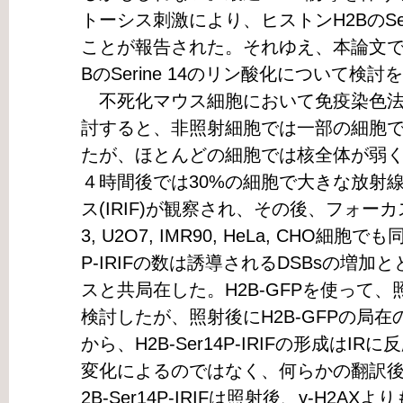
トーシス刺激により、ヒストンH2BのSer
ことが報告された。それゆえ、本論文では
BのSerine 14のリン酸化について検
不死化マウス細胞において免疫染色法でH
討すると、非照射細胞では一部の細胞
たが、ほとんどの細胞では核全体が弱く
４時間後では30%の細胞で大きな放射線誘導
ス(IRIF)が観察され、その後、フォーカ
3, U2O7, IMR90, HeLa, CHO細胞
P-IRIFの数は誘導されるDSBsの増加と
スと共局在した。H2B-GFPを使って、
検討したが、照射後にH2B-GFPの局
から、H2B-Ser14P-IRIFの形成はI
変化によるのではなく、何らかの翻訳後
2B-Ser14P-IRIFは照射後、γ-H2