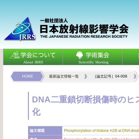
HOME
最新論文情報一覧
［論文記号］04-008
DNA二重鎖切断損傷時のヒ
化
論文標題
Phosphorylation of histone H2B at DNA doub