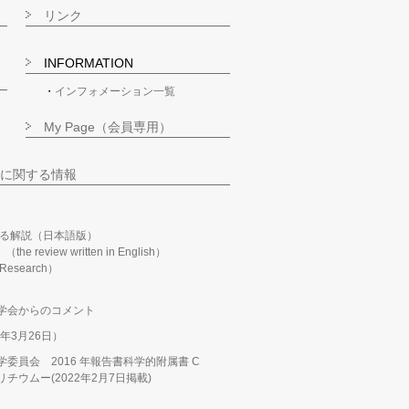
リンク
INFORMATION
インフォメーション一覧
My Page（会員専用）
に関する情報
る解説（日本語版）
m」（the review written in English）
n Research）
学会からのコメント
年3月26日）
委員会 2016 年報告書科学的附属書 C
ウムー(2022年2月7日掲載)