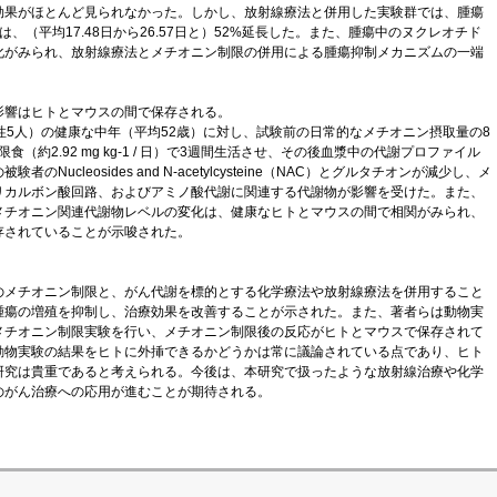
効果がほとんど見られなかった。しかし、放射線療法と併用した実験群では、腫瘍
、（平均17.48日から26.57日と）52%延長した。また、腫瘍中のヌクレオチド
化がみられ、放射線療法とメチオニン制限の併用による腫瘍抑制メカニズムの一端
影響はヒトとマウスの間で保存される。
5人）の健康な中年（平均52歳）に対し、試験前の日常的なメチオニン摂取量の8
（約2.92 mg kg-1 / 日）で3週間生活させ、その後血漿中の代謝プロファイル
Nucleosides and N-acetylcysteine（NAC）とグルタチオンが減少し、メ
リカルボン酸回路、およびアミノ酸代謝に関連する代謝物が影響を受けた。また、
メチオニン関連代謝物レベルの変化は、健康なヒトとマウスの間で相関がみられ、
存されていることが示唆された。
メチオニン制限と、がん代謝を標的とする化学療法や放射線療法を併用すること
腫瘍の増殖を抑制し、治療効果を改善することが示された。また、著者らは動物実
メチオニン制限実験を行い、メチオニン制限後の反応がヒトとマウスで保存されて
動物実験の結果をヒトに外挿できるかどうかは常に議論されている点であり、ヒト
研究は貴重であると考えられる。今後は、本研究で扱ったような放射線治療や化学
のがん治療への応用が進むことが期待される。