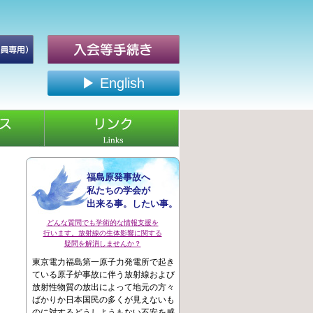
▶ English
福島原発事故へ
私たちの学会が
出来る事。したい事。
どんな質問でも学術的な情報支援を
行います。放射線の生体影響に関する
疑問を解消しませんか？
東京電力福島第一原子力発電所で起き
ている原子炉事故に伴う放射線および
放射性物質の放出によって地元の方々
ばかりか日本国民の多くが見えないも
のに対するどうしようもない不安を感