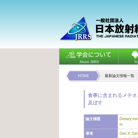
HOME
最新論文情報一覧
食事に含まれるメチオ
及ぼす
論文標題
Dietary me
m
著者
Gao X, San