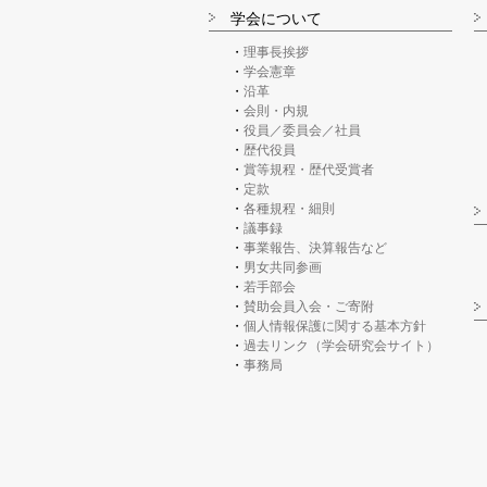
学会について
理事長挨拶
学会憲章
沿革
会則・内規
役員／委員会／社員
歴代役員
賞等規程・歴代受賞者
定款
各種規程・細則
議事録
事業報告、決算報告など
男女共同参画
若手部会
賛助会員入会・ご寄附
個人情報保護に関する基本方針
過去リンク（学会研究会サイト）
事務局