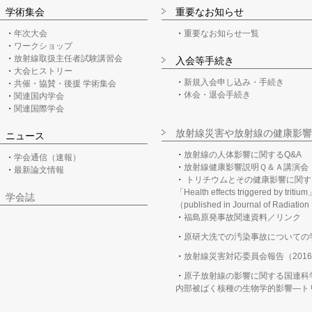
学術集会
重要なお知らせ
年次大会
重要なお知らせ一覧
ワークショップ
放射線取扱主任者試験講習会
入会等手続き
大会ヒストリー
新規入会申し込み・手続き
共催・協賛・後援 学術集会
休会・退会手続き
関連国内学会
関連国際学会
放射線災害や放射線の健康影響
ニュース
放射線の人体影響に関するQ&A
学会通信（速報）
放射線健康影響説明Ｑ＆Ａ講演会
最新論文情報
トリチウムとその健康影響に関す
「Health effects triggered by tritiu
学会誌
（published in Journal of Radiatio
福島原発事故関連資料／リンク
原研大洗での汚染事故についての
放射線災害対応委員会報告（2016
原子放射線の影響に関する国連科学
内部被ばく核種の生物学的影響―トリチ