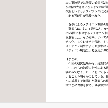
みの実験群では腫瘍の成長抑制
が3倍の大きさになるまでの時間は
代謝とレドックスバランスに変
である可能性が示唆された。
・食事によるメチオニン制限の
著者らは、6人（男性1人、女性
3%制限に相当するメチオニン制限食
を解析した。その結果、すべての被験者の
チル化、ヌクレオチド代謝、ト
メチオニン制限による血漿中の
メチオニン制限による反応が保
【まとめ】
今回の研究結果から、短期間の
で、これらの治療に耐性のある
験のみでなく、ヒトにおいても
いることを明らかにしている。
への成果まで確認した著者らの
療法との併用も含め、食事療法