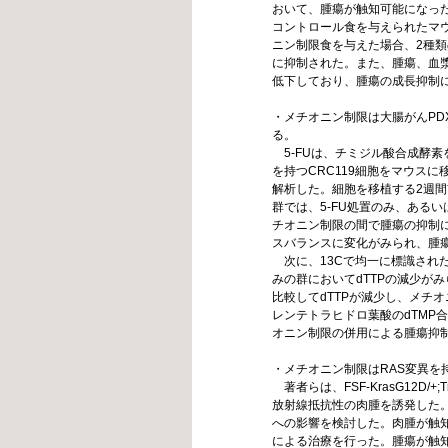
おいて、腫瘍が触知可能になっ
コントロール食を与えられたマ
ニン制限食を与えた場合、2種
に抑制された。また、腫瘍、血
低下しており、腫瘍の成長抑制
・メチオニン制限は大腸がんPDXモ
る。
5-FUは、チミジル酸合成酵素
を持つCRC119細胞をマウスに
解析した。細胞を移植する2週間
群では、5-FU処置のみ、ある
チオニン制限の間で腫瘍の抑制
スバランスに変化がみられ、腫
次に、13Cで均一に標識された
みの群においてdTTPの減少がみ
比較してdTTPが減少し、メチ
レンテトラヒドロ葉酸のdTMP合
オニン制限の併用による腫瘍抑
・メチオニン制限はRAS変異を
著者らは、FSF-KrasG12D/
放射線抵抗性の肉腫を誘発した
への影響を検討した。肉腫が触知可
による治療を行った。腫瘍が触