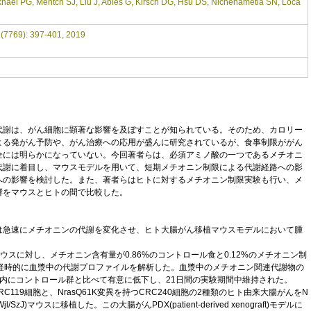
ikhael PG, Mentch SJ, Liu J, Ables G, Kirsch DG, Hsu DS, Nichenametla SN, Loca
(7769): 397-401, 2019
謝は、がん細胞に顕著な影響を及ぼすことが知られている。そのため、カロリー
よる発がん予防や、がん治療への応用が盛んに研究されているが、食事制限ががん
全には明らかになっていない。今回著者らは、必須アミノ酸の一つであるメチオニ
代謝に着目し、マウスモデルを用いて、短期メチオニン制限による代謝経路への影
への影響を検討した。また、著者らはヒトに対するメチオニン制限実験も行い、メ
響をマウスとヒトの間で比較した。
は急速にメチオニンの代謝を変化させ、ヒト大腸がん移植マウスモデルにおいて腫
Jマウスに対し、メチオニン含有量が0.86%のコントロール食と0.12%のメチオニン制
、経時的に血漿中の代謝プロファイルを解析した。血漿中のメチオニン関連代謝物の
内にコントロール群と比べて有意に低下し、21日間の実験期間中維持された。
RC119細胞と、NrasQ61K変異を持つCRC240細胞の2種類のヒト由来大腸がんをN
gtm1Wjl/SzJ)マウスに移植した。この大腸がんPDX(patient-derived xenograft)モデルに