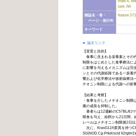
notto A, M
sale JW.
雑誌名・巻・
Nature.572
ページ・発行年
キーワード
► 論文リンク
【背景と目的】
食事に含まれる栄養素とその代
制限をはじめとした食事療法に
に影響を与えるメカニズムは完
ンとその代謝経路である一炭素
響および化学療法や放射線療法
チオニン制限による代謝への影
【結果と考察】
・食事を介したメチオニン制限
瘍の成長を抑制した。
著者らは12週齢のC57BL/6
限食を与え、給餌から21日間
レベルはメチオニン制限後2日以
次に、KrasG12A変異を持つC
SG(NOD.Cg-Prkdcscid Il2r