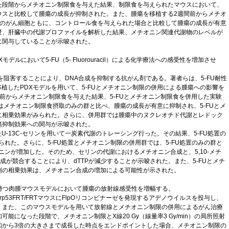
た段階からメチオニン制限食を与えた結果、制限食を与えられたマウスにおいて、
ウスと比較して腫瘍の成長が抑制された。また、腫瘍を移植する2週間前からメチオ
類のがん細胞ともに、コントロール食を与えられた場合と比較して腫瘍の成長が有意
漿、肝臓中の代謝プロファイルを解析した結果、メチオニン関連代謝物のレベルが
に関与していることが示唆された。
デルにおいて5-FU（5- Fluorouracil）による化学療法への感受性を増加させ
を阻害することにより、DNA合成を抑制する抗がん剤である。著者らは、5-FU耐性
移植したPDXモデルを用いて、5-FUとメチオニン制限の併用による腫瘍への影響を
前からメチオニン制限食を与えた結果、5-FUとメチオニン制限食を併用した実験
いはメチオニン制限食摂取のみの群と比べ、腫瘍の成長が有意に抑制され、5-FUとメ
に相乗効果がみられた。さらに、併用群では腫瘍中のヌクレオチド代謝とレドック
瘍抑制効果への関与が示唆された。
U-13C-セリンを用いて一炭素代謝のトレーシング行った。その結果、5-FU処置の
られた。さらに、5-FU処置とメチオニン制限の併用群では、5-FU処置のみの群と
オニンが増加した。そのため、セリンの代謝におけるメチオニン合成と、5,10-メチ
成が競合することにより、dTTPが減少することが示唆された。また、5-FUとメチ
制の相乗効果は、メチオニン合成の増加による可能性が示された。
持つ肉腫マウスモデルにおいて腫瘍の放射線感受性を増幅する。
+;Trp53FRT/FRTマウスにFlpOリコンビナーゼを発現するアデノウイルスを投与し、
。また、このマウスモデルを用いて放射線とメチオニン制限の併用によるがん治療
能になった段階で、メチオニン制限とX線20 Gy（線量率3 Gy/min）の局所照射
知から3倍の大きさまで成長した時点をエンドポイントした場合、メチオニン制限の