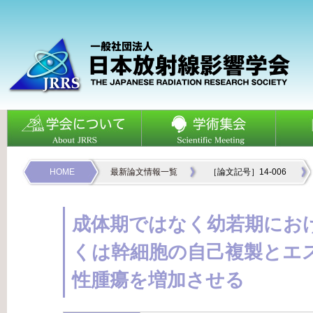
HOME
最新論文情報一覧
［論文記号］14-006
成体期ではなく幼若期にお
くは幹細胞の自己複製とエ
性腫瘍を増加させる