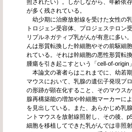
照されたい）。しかしながら、年齢依
が多く残されている。
幼少期に治療放射線を受けた女性の乳
トロジェン受容体、プロジェステロン受容
リプルネガティブ乳がんが有意に多い
んは形質転換した幹細胞やその前駆細
れている。それは幹細胞の悪性形質転
腫瘍を引き起こすという「cell-of-ori
本論文の著者らはこれまでに、幼若期に1
マウスにおいて、乳腺の遺伝子発現プ
の形跡が顕在化すること、そのマウス
腺再構築能の増加や幹細胞マーカーに
を見出している。また、あらかじめ乳
ントマウスを放射線照射し、その後、p
細胞を移植してできた乳がんでは非照