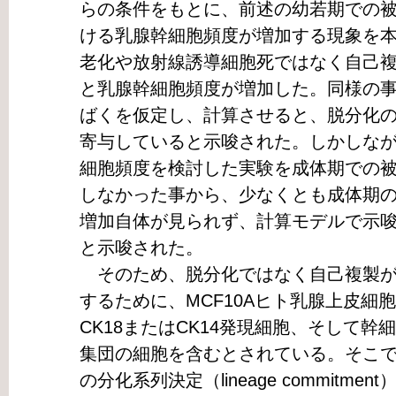
らの条件をもとに、前述の幼若期での
ける乳腺幹細胞頻度が増加する現象を
老化や放射線誘導細胞死ではなく自己
と乳腺幹細胞頻度が増加した。同様の事
ばくを仮定し、計算させると、脱分化
寄与していると示唆された。しかしな
細胞頻度を検討した実験を成体期での
しなかった事から、少なくとも成体期
増加自体が見られず、計算モデルで示
と示唆された。
そのため、脱分化ではなく自己複製が
するために、MCF10Aヒト乳腺上皮細胞
CK18またはCK14発現細胞、そして
集団の細胞を含むとされている。そこでM
の分化系列決定（lineage commitm