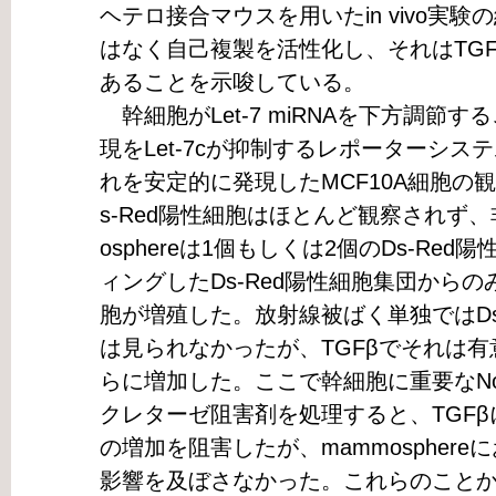
ヘテロ接合マウスを用いたin vivo実
はなく自己複製を活性化し、それはTG
あることを示唆している。
幹細胞がLet-7 miRNAを下方調節する
現をLet-7cが抑制するレポーターシ
れを安定的に発現したMCF10A細胞の
s-Red陽性細胞はほとんど観察されず
osphereは1個もしくは2個のDs-Re
ィングしたDs-Red陽性細胞集団からのみ
胞が増殖した。放射線被ばく単独ではDs
は見られなかったが、TGFβでそれは
らに増加した。ここで幹細胞に重要なNo
クレターゼ阻害剤を処理すると、TGFβに
の増加を阻害したが、mammosphereに
影響を及ぼさなかった。これらのこと