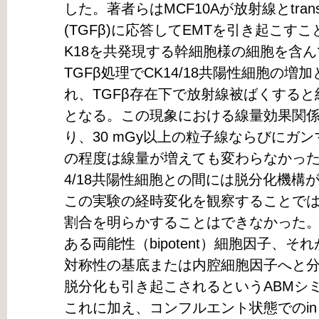
した。著者らはMCF10Aが放射線とtransformin
(TGFβ)に応答してEMTを引き起こすこ
K18を共発現する幹細胞様の細胞を含
TGFβ処理でCK14/18共陽性細胞の増
れ、TGFβ存在下で放射線被ばくすると約1
となる。この現象における線量効果関
り、30 mGy以上の粒子線ならびにガ
の程度は線量が増えても変わらなかった。
4/18共陽性細胞との間には脱分化機構
この実験の経時変化を観察することで
割合を明らかすることはできなかった。そ
ある両能性（bipotent）細胞因子、
対称性の基底または内腔細胞因子へと
脱分化も引き起こされるというABMシ
これに加え、コンフルエント状態でのin vi