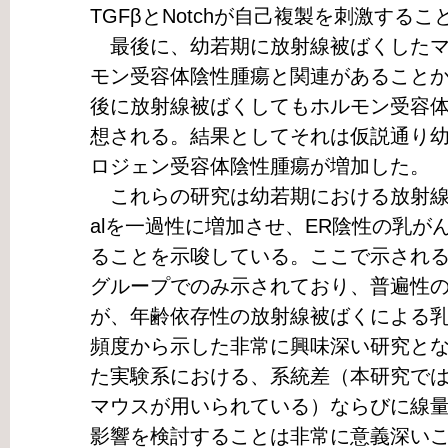
TGFβとNotchが自己複製を刺激する
最後に、幼若期に放射線被ばくしたマ
モン受容体陰性腫瘍と関連があること
後に放射線被ばくしてもホルモン受容
想される。結果としてそれは仮説通り
ロジェン受容体陰性腫瘍が増加した。
これらの研究は幼若期における放射線被ばく
alを一過性に増加させ、ER陰性の乳が
ることを示唆している。ここで示され
グループでのみ示されており、普遍性
が、年齢依存性の放射線被ばくによる
頻度から示した非常に興味深い研究と
た実験系における、系統差（本研究では乳
マウスが用いられている）ならびに線
影響を検討することは非常に意義深い