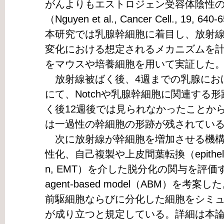
がんよりもエストロジェン受容体陰性
（Nguyen et al., Cancer Cell., 19, 640
本研究では乳腺幹細胞に着目し、放射
変化における想定されるメカニズムを
をマウスや培養細胞を用いて実証した
放射線被ばく後、4週までの乳腺にお
にて、Notchや乳腺幹細胞に関連する
く後12週後では見られなかったことか
は一過性の幹細胞の形跡が残されてい
次に放射線が幹細胞を増加させる機構
性化、自己複製や上皮間葉転換（epithelial to 
n, EMT）を介した脱分化の関与を評価するた
agent-based model（ABM）を
前駆細胞ならびに分化した細胞をシミ
が成り立つと規定している。詳細は本