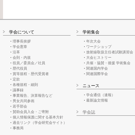
学会について
学術集会
理事長挨拶
年次大会
学会憲章
ワークショップ
沿革
放射線取扱主任者試験講習会
会則・内規
大会ヒストリー
役員／委員会／社員
共催・協賛・後援 学術集会
歴代役員
関連国内学会
賞等規程・歴代受賞者
関連国際学会
定款
各種規程・細則
ニュース
議事録
学会通信（速報）
事業報告、決算報告など
最新論文情報
男女共同参画
若手部会
賛助会員入会・ご寄附
学会誌
個人情報保護に関する基本方針
過去リンク（学会研究会サイト）
事務局