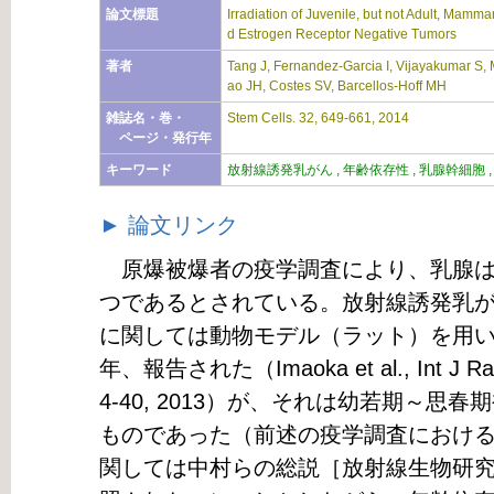
論文標題
Irradiation of Juvenile, but not Adult, Mam
d Estrogen Receptor Negative Tumors
著者
Tang J, Fernandez-Garcia I, Vijayakumar S, 
ao JH, Costes SV, Barcellos-Hoff MH
雑誌名・巻・
Stem Cells. 32, 649-661, 2014
ページ・発行年
キーワード
放射線誘発乳がん , 年齢依存性 , 乳腺幹細胞 
► 論文リンク
原爆被爆者の疫学調査により、乳腺は
つであるとされている。放射線誘発乳
に関しては動物モデル（ラット）を用
年、報告された（Imaoka et al., Int J Radiat
4-40, 2013）が、それは幼若期～
ものであった（前述の疫学調査におけ
関しては中村らの総説［放射線生物研究、48